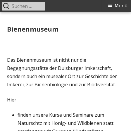
Suchen
Primäres
Menü
nach:
Menü
Springe
Bienenmuseum Duisburg
zum
Bienenmuseum
Inhalt
Das Bienenmuseum ist nicht nur die
Begegnungsstätte der Duisburger Imkerschaft,
sondern auch ein musealer Ort zur Geschichte der
Imkerei, zur Bienenbiologie und zur Biodiversität.
Hier
finden unsere Kurse und Seminare zum
Naturschtz mit Honig- und Wildbienen statt