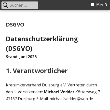
Suchen
Primäres
Menü
nach:
Menü
Springe
Bienenmuseum Duisburg
zum
DSGVO
Inhalt
Datenschutzerklärung
(DSGVO)
Stand: Juni 2026
1. Verantwortlicher
Kreisimkerverband Duisburg e.V. Vertreten durch
den 1. Vorsitzenden:
Michael Vedder
Köttersweg 7
47167 Duisburg E‑Mail: michael.vedder@web.de